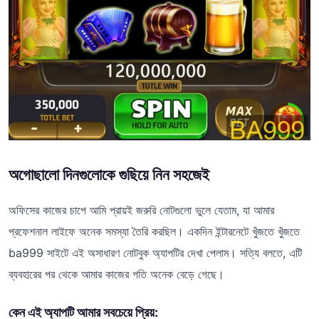
অগোছালো দিনগুলোকে গুছিয়ে নিন সহজেই
অফিসের কাজের চাপে আমি প্রায়ই জরুরি নোটগুলো ভুলে যেতাম, যা আমার
প্রফেশনাল লাইফে অনেক সমস্যা তৈরি করছিল। একদিন ইন্টারনেটে খুঁজতে খুঁজতে
ba999 সাইটে এই অসাধারণ নোটবুক অ্যাপটির দেখা পেলাম। সত্যি বলতে, এটি
ব্যবহারের পর থেকে আমার কাজের গতি অনেক বেড়ে গেছে।
কেন এই অ্যাপটি আমার সবচেয়ে প্রিয়: