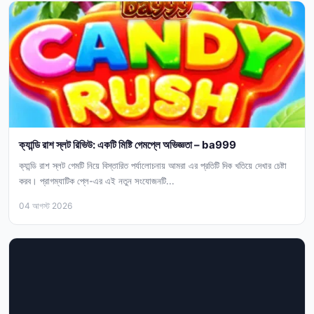
ক্যান্ডি রাশ স্লট রিভিউ: একটি মিষ্টি গেমপ্লে অভিজ্ঞতা – ba999
ক্যান্ডি রাশ স্লট গেমটি নিয়ে বিস্তারিত পর্যালোচনায় আমরা এর প্রতিটি দিক খতিয়ে দেখার চেষ্টা
করব। প্রাগম্যাটিক প্লে-এর এই নতুন সংযোজনটি...
04 আগস্ট 2026