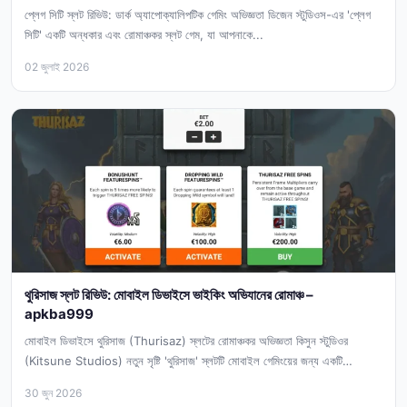
প্লেগ সিটি স্লট রিভিউ: ডার্ক অ্যাপোক্যালিপটিক গেমিং অভিজ্ঞতা ডিজেন স্টুডিওস-এর 'প্লেগ
সিটি' একটি অন্ধকার এবং রোমাঞ্চকর স্লট গেম, যা আপনাকে...
02 জুলাই 2026
থুরিসাজ স্লট রিভিউ: মোবাইল ডিভাইসে ভাইকিং অভিযানের রোমাঞ্চ –
apkba999
মোবাইল ডিভাইসে থুরিসাজ (Thurisaz) স্লটের রোমাঞ্চকর অভিজ্ঞতা কিসুন স্টুডিওর
(Kitsune Studios) নতুন সৃষ্টি 'থুরিসাজ' স্লটটি মোবাইল গেমিংয়ের জন্য একটি
চমৎকার...
30 জুন 2026