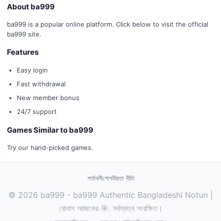
About ba999
ba999 is a popular online platform. Click below to visit the official
ba999 site.
Features
Easy login
Fast withdrawal
New member bonus
24/7 support
Games Similar to ba999
Try our hand-picked games.
শর্তাবলী
গোপনীয়তা নীতি
© 2026 ba999 - ba999 Authentic Bangladeshi Notun |
বোনাস আজকের 🎯. সর্বস্বত্ব সংরক্ষিত।