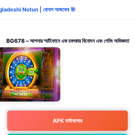
adeshi Notun | বোনাস আজকের 🎯
BG678 – আপনার স্মার্টফোনে এক চমৎকার বিনোদন এবং গেমিং অভিজ্ঞতা
APK ডাউনলোড