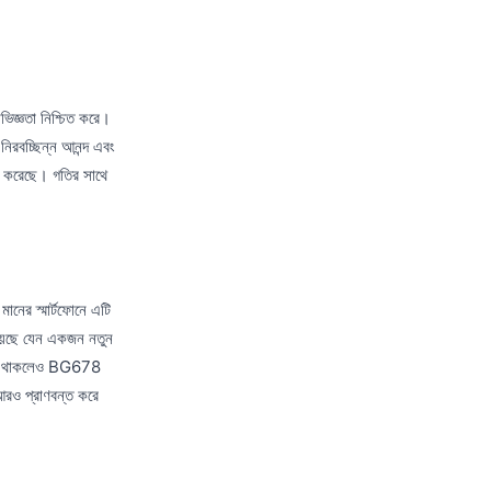
জ্ঞতা নিশ্চিত করে।
িরবচ্ছিন্ন আনন্দ এবং
ত করেছে। গতির সাথে
নের স্মার্টফোনে এটি
য়েছে যেন একজন নতুন
ট না থাকলেও BG678
আরও প্রাণবন্ত করে