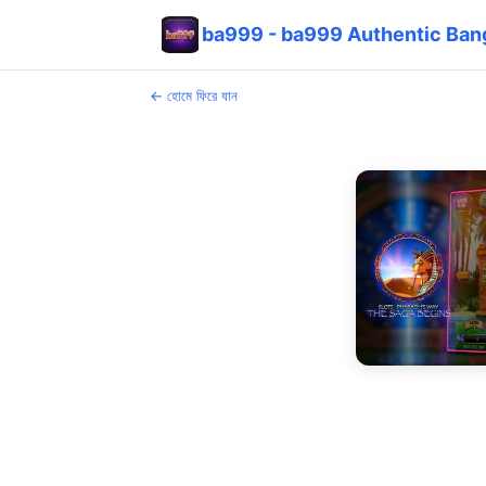
ba999 - ba999 Authentic Bangl
← হোমে ফিরে যান