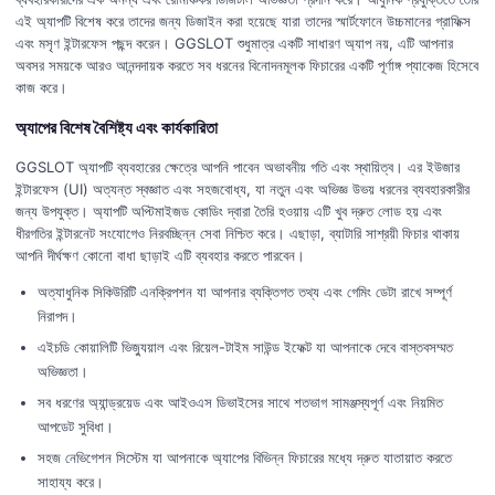
এই অ্যাপটি বিশেষ করে তাদের জন্য ডিজাইন করা হয়েছে যারা তাদের স্মার্টফোনে উচ্চমানের গ্রাফিক্স
এবং মসৃণ ইন্টারফেস পছন্দ করেন। GGSLOT শুধুমাত্র একটি সাধারণ অ্যাপ নয়, এটি আপনার
অবসর সময়কে আরও আনন্দদায়ক করতে সব ধরনের বিনোদনমূলক ফিচারের একটি পূর্ণাঙ্গ প্যাকেজ হিসেবে
কাজ করে।
অ্যাপের বিশেষ বৈশিষ্ট্য এবং কার্যকারিতা
GGSLOT অ্যাপটি ব্যবহারের ক্ষেত্রে আপনি পাবেন অভাবনীয় গতি এবং স্থায়িত্ব। এর ইউজার
ইন্টারফেস (UI) অত্যন্ত স্বজ্ঞাত এবং সহজবোধ্য, যা নতুন এবং অভিজ্ঞ উভয় ধরনের ব্যবহারকারীর
জন্য উপযুক্ত। অ্যাপটি অপ্টিমাইজড কোডিং দ্বারা তৈরি হওয়ায় এটি খুব দ্রুত লোড হয় এবং
ধীরগতির ইন্টারনেট সংযোগেও নিরবচ্ছিন্ন সেবা নিশ্চিত করে। এছাড়া, ব্যাটারি সাশ্রয়ী ফিচার থাকায়
আপনি দীর্ঘক্ষণ কোনো বাধা ছাড়াই এটি ব্যবহার করতে পারবেন।
অত্যাধুনিক সিকিউরিটি এনক্রিপশন যা আপনার ব্যক্তিগত তথ্য এবং গেমিং ডেটা রাখে সম্পূর্ণ
নিরাপদ।
এইচডি কোয়ালিটি ভিজ্যুয়াল এবং রিয়েল-টাইম সাউন্ড ইফেক্ট যা আপনাকে দেবে বাস্তবসম্মত
অভিজ্ঞতা।
সব ধরণের অ্যান্ড্রয়েড এবং আইওএস ডিভাইসের সাথে শতভাগ সামঞ্জস্যপূর্ণ এবং নিয়মিত
আপডেট সুবিধা।
সহজ নেভিগেশন সিস্টেম যা আপনাকে অ্যাপের বিভিন্ন ফিচারের মধ্যে দ্রুত যাতায়াত করতে
সাহায্য করে।