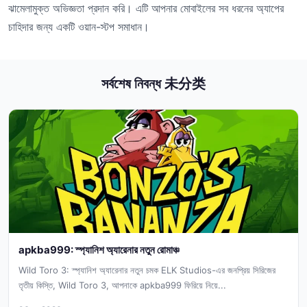
ঝামেলামুক্ত অভিজ্ঞতা প্রদান করি। এটি আপনার মোবাইলের সব ধরনের অ্যাপের
চাহিদার জন্য একটি ওয়ান-স্টপ সমাধান।
সর্বশেষ নিবন্ধ 未分类
apkba999: স্প্যানিশ অ্যারেনার নতুন রোমাঞ্চ
Wild Toro 3: স্প্যানিশ অ্যারেনার নতুন চমক ELK Studios-এর জনপ্রিয় সিরিজের
তৃতীয় কিস্তি, Wild Toro 3, আপনাকে apkba999 ফিরিয়ে নিয়ে...