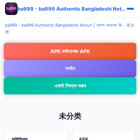
ba999 - ba999 Authentic Bangladeshi Notun | বোনাস আজকের 🎯
ba999 - ba999 Authentic Bangladeshi Notun | বোনাস আজকের 🎯
›
未分
类
APK ডাউনলোড APK
লগইন
এখনই নিবন্ধন করুন
未分类
অফিসিয়াল
APK