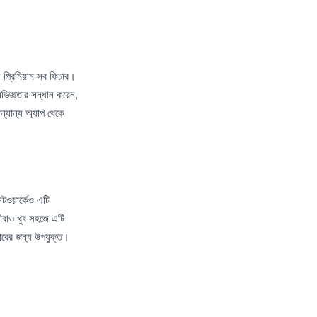
 প্রিমিয়াম সব ফিচার।
ভিজ্ঞতার সন্ধান করেন,
্যান্য অ্যাপ থেকে
টওয়ার্কেও এটি
ীরাও খুব সহজে এটি
বহারের জন্য উপযুক্ত।