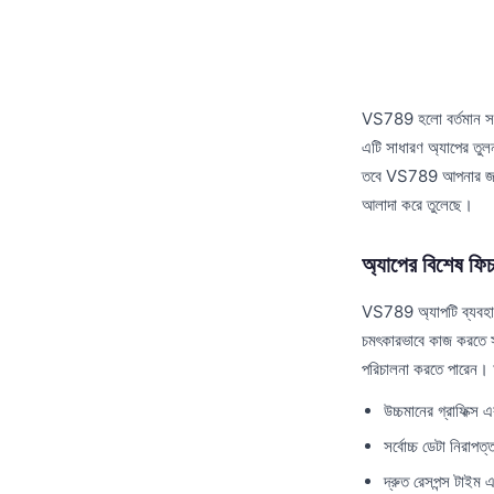
VS789 হলো বর্তমান সময়
এটি সাধারণ অ্যাপের তুল
তবে VS789 আপনার জন্য 
আলাদা করে তুলেছে।
অ্যাপের বিশেষ ফিচ
VS789 অ্যাপটি ব্যবহার
চমৎকারভাবে কাজ করতে সক
পরিচালনা করতে পারেন। অ্য
উচ্চমানের গ্রাফিক্স 
সর্বোচ্চ ডেটা নিরাপ
দ্রুত রেসপন্স টাইম